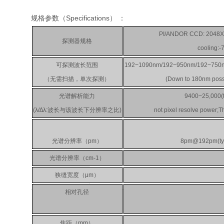
规格参数（Specifications） ：
PI/ANDOR CCD: 2048X51
探测器规格
cooling:-
可探测波长范围
192~1090nm/192~950nm/19
（无需扫描，单次探测）
(Down to 180nm possi
光谱解析能力
9400~25,000(ty
(λ/∆λ:波长与该波长下分辨率之比)
not pixel resolve power;T
光谱分辨率（pm）
8pm@192pm(typi
光谱分辨率（cm-1）
狭缝宽度（μm）
相对孔径
焦距（mm）